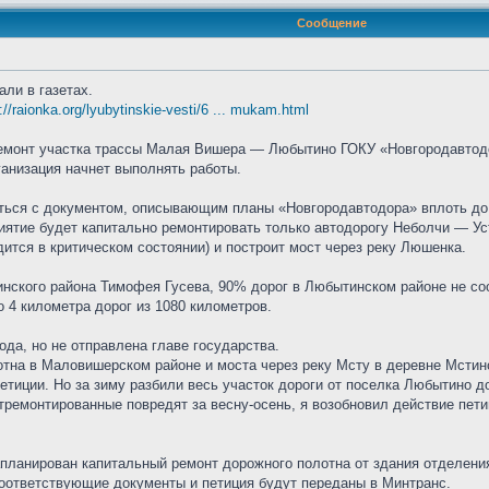
Сообщение
али в газетах.
://raionka.org/lyubytinskie-vesti/6 ... mukam.html
емонт участка трассы Малая Вишера — Любытино ГОКУ «Новгородавтодо
ганизация начнет выполнять работы.
ься с документом, описывающим планы «Новгородавтодора» вплоть до 2
иятие будет капитально ремонтировать только автодорогу Неболчи — 
дится в критическом состоянии) и построит мост через реку Люшенка.
нского района Тимофея Гусева, 90% дорог в Любытинском районе не со
 4 километра дорог из 1080 километров.
ода, но не отправлена главе государства.
тна в Маловишерском районе и моста через реку Мсту в деревне Мстинс
тиции. Но за зиму разбили весь участок дороги от поселка Любытино до
тремонтированные повредят за весну-осень, я возобновил действие пет
апланирован капитальный ремонт дорожного полотна от здания отделени
соответствующие документы и петиция будут переданы в Минтранс.