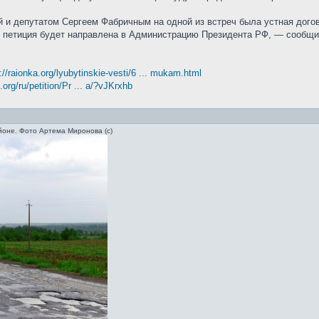
и депутатом Сергеем Фабричным на одной из встреч была устная догово
в, петиция будет направлена в Администрацию Президента РФ, — сообщи
://raionka.org/lyubytinskie-vesti/6 ... mukam.html
org/ru/petition/Pr ... a/?vJKrxhb
оне. Фото Артема Миронова (c)