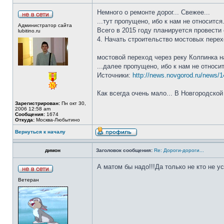
Немного о ремонте дорог... Свежее...
...тут пропущено, ибо к нам не относится.
Администратор сайта
Всего в 2015 году планируется провест
lubitino.ru
4. Начать строительство мостовых перех
мостовой переход через реку Колпинка н
...далее пропущено, ибо к нам не относит
Источники:
http://news.novgorod.ru/news/
Как всегда очень мало... В Новгородской
Зарегистрирован:
Пн окт 30,
2006 12:58 am
Сообщения:
1674
Откуда:
Москва-Любытино
Вернуться к началу
димон
Заголовок сообщения:
Re: Дороги-дороги...
А матом бы надо!!!Да только не кто не ус
Ветеран