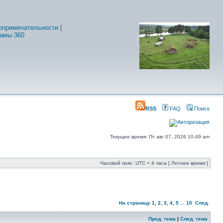
опримечательности
|
амы 360
RSS
FAQ
Поиск
Текущее время: Пт авг 07, 2026 10:49 am
Часовой пояс: UTC + 4 часа [ Летнее время ]
На страницу
1
,
2
,
3
,
4
,
5
...
10
След.
Пред. тема
|
След. тема