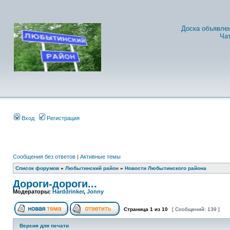
Доска объявле
Ча
Вход
Регистрация
Сообщения без ответов
|
Активные темы
Список форумов
»
Любытинский район
»
Новости Любытинского района
Дороги-дороги...
Модераторы:
Harddrinker
,
Jonny
Страница
1
из
10
[ Сообщений: 139 ]
Версия для печати