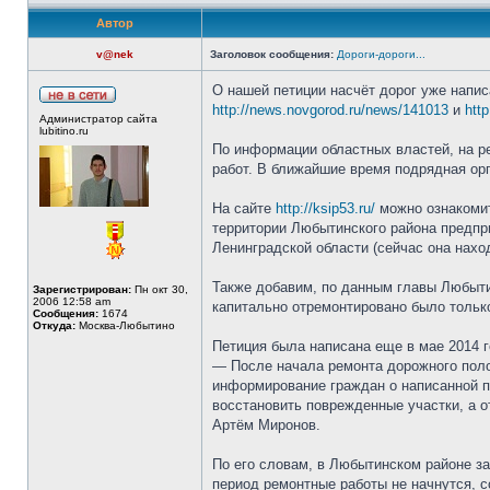
Автор
v@nek
Заголовок сообщения:
Дороги-дороги...
О нашей петиции насчёт дорог уже напис
http://news.novgorod.ru/news/141013
и
http
Администратор сайта
lubitino.ru
По информации областных властей, на р
работ. В ближайшие время подрядная ор
На сайте
http://ksip53.ru/
можно ознакомит
территории Любытинского района предпр
Ленинградской области (сейчас она нахо
Также добавим, по данным главы Любыти
Зарегистрирован:
Пн окт 30,
2006 12:58 am
капитально отремонтировано было только
Сообщения:
1674
Откуда:
Москва-Любытино
Петиция была написана еще в мае 2014 г
— После начала ремонта дорожного поло
информирование граждан о написанной пе
восстановить поврежденные участки, а о
Артём Миронов.
По его словам, в Любытинском районе з
период ремонтные работы не начнутся, 