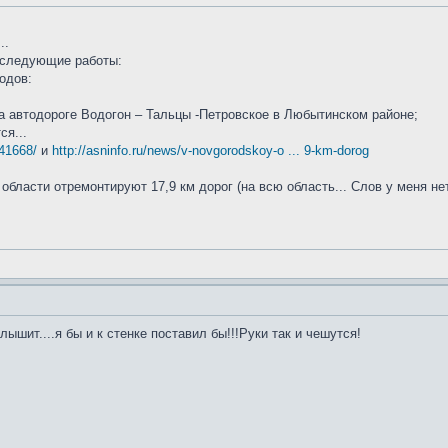
..
и следующие работы:
одов:
а автодороге Водогон – Тальцы -Петровское в Любытинском районе;
ся...
141668/
и
http://asninfo.ru/news/v-novgorodskoy-o ... 9-km-dorog
 области отремонтируют 17,9 км дорог (на всю область... Слов у меня нет
лышит....я бы и к стенке поставил бы!!!Руки так и чешутся!