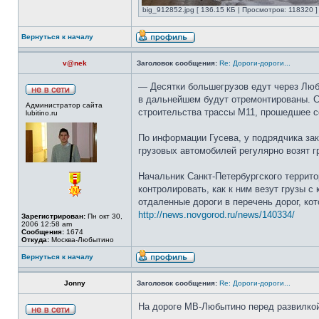
big_912852.jpg [ 136.15 КБ | Просмотров: 118320 ]
Вернуться к началу
v@nek
Заголовок сообщения:
Re: Дороги-дороги...
— Десятки большегрузов едут через Любыт
в дальнейшем будут отремонтированы. С
Администратор сайта
строительства трассы М11, прошедшее се
lubitino.ru
По информации Гусева, у подрядчика зак
грузовых автомобилей регулярно возят г
Начальник Санкт-Петербургского террито
контролировать, как к ним везут грузы 
отдаленные дороги в перечень дорог, ко
http://news.novgorod.ru/news/140334/
Зарегистрирован:
Пн окт 30,
2006 12:58 am
Сообщения:
1674
Откуда:
Москва-Любытино
Вернуться к началу
Jonny
Заголовок сообщения:
Re: Дороги-дороги...
На дороге МВ-Любытино перед развилкой