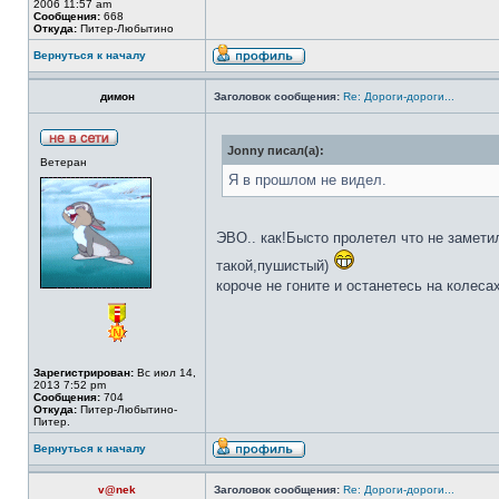
2006 11:57 am
Сообщения:
668
Откуда:
Питер-Любытино
Вернуться к началу
димон
Заголовок сообщения:
Re: Дороги-дороги...
Jonny писал(а):
Ветеран
Я в прошлом не видел.
ЭВО.. как!Бысто пролетел что не заметил
такой,пушистый)
короче не гоните и останетесь на колесах
Зарегистрирован:
Вс июл 14,
2013 7:52 pm
Сообщения:
704
Откуда:
Питер-Любытино-
Питер.
Вернуться к началу
v@nek
Заголовок сообщения:
Re: Дороги-дороги...