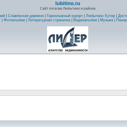
lubitino.ru
Сайт поселка Любытино и района
ний
|
Славянская деревня
|
Горнолыжный курорт
|
Любытино Хутор
|
Дост
т
|
Фотоальбом
|
Литературная страничка
|
Видеоальбом
|
Музыка
|
Панор