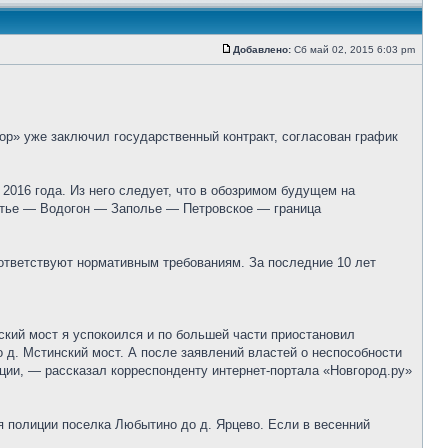
Добавлено:
Сб май 02, 2015 6:03 pm
р» уже заключил государственный контракт, согласован график
016 года. Из него следует, что в обозримом будущем на
Устье — Водогон — Заполье — Петровское — граница
ответствуют нормативным требованиям. За последние 10 лет
кий мост я успокоился и по большей части приостановил
 д. Мстинский мост. А после заявлений властей о неспособности
иции, — рассказал корреспонденту интернет-портала «Новгород.ру»
я полиции поселка Любытино до д. Ярцево. Если в весенний