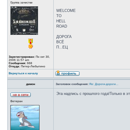
Группа зачистки
WELCOME
TO
HELL
ROAD
ДОРОГА
ВСЁ
П...ЕЦ
Зарегистрирован:
Пн окт 30,
2006 11:57 am
Сообщения:
668
Откуда:
Питер-Любытино
Вернуться к началу
димон
Заголовок сообщения:
Re: Дороги-дороги...
Эта надпись с прошлого года!Только в э
Ветеран