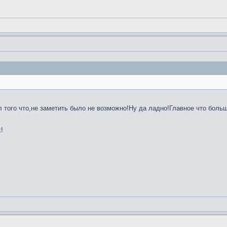
 того что,не заметить было не возможно!Ну да ладно!Главное что больши
!