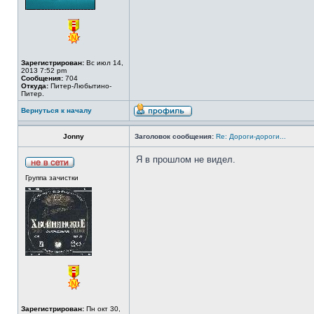
Зарегистрирован:
Вс июл 14,
2013 7:52 pm
Сообщения:
704
Откуда:
Питер-Любытино-
Питер.
Вернуться к началу
Jonny
Заголовок сообщения:
Re: Дороги-дороги...
Я в прошлом не видел.
Группа зачистки
Зарегистрирован:
Пн окт 30,