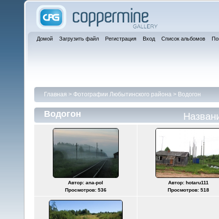
Домой
Загрузить файл
Регистрация
Вход
Список альбомов
По
Главная
>
Фотографии Любытинского района
>
Водогон
Водогон
Назван
Автор: ana-pol
Автор: hotaru111
Просмотров: 536
Просмотров: 518