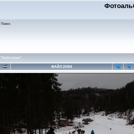
Фотоаль
Поиск
"Любогорье"
ФАЙЛ 20/94