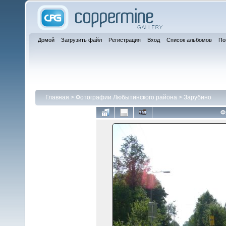
Домой
Загрузить файл
Регистрация
Вход
Список альбомов
По
Главная
>
Фотографии Любытинского района
>
Зарубино
Ф