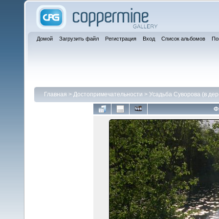
Домой
Загрузить файл
Регистрация
Вход
Список альбомов
По
Главная
>
Достопримечательности
>
Усадьба Суворова (в дер
Ф