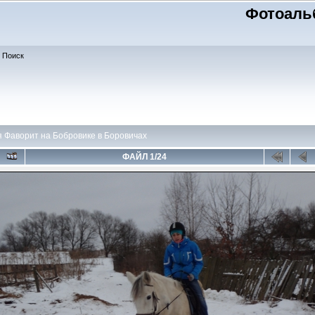
Фотоаль
Поиск
 Фаворит на Бобровике в Боровичах
ФАЙЛ 1/24