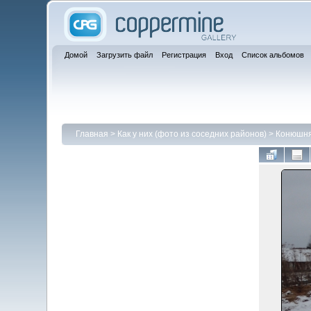
Домой
Загрузить файл
Регистрация
Вход
Список альбомов
Главная
>
Как у них (фото из соседних районов)
>
Конюшня