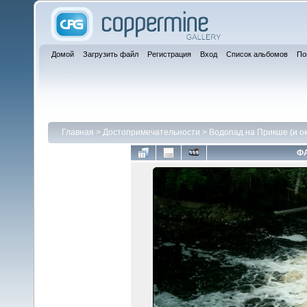
Домой
Загрузить файл
Регистрация
Вход
Список альбомов
По
Главная
>
Достопримечательности
>
Водопад на Прикше (и ок
ФА