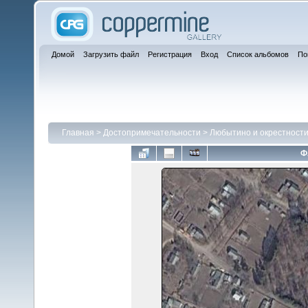
Домой
Загрузить файл
Регистрация
Вход
Список альбомов
По
Главная
>
Достопримечательности
>
Любытино и окрестности
Ф