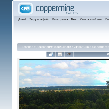
Домой
Загрузить файл
Регистрация
Вход
Список альбомов
По
Главная
>
Достопримечательности
>
Любытино и окрестности
Ф