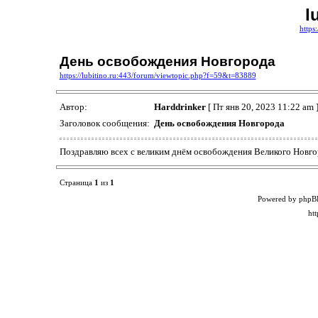
l
https
День освобождения Новгорода
https://lubitino.ru:443/forum/viewtopic.php?f=59&t=83889
Автор:
Harddrinker
[ Пт янв 20, 2023 11:22 am 
Заголовок сообщения:
День освобождения Новгорода
Поздравляю всех с великим днём освобождения Великого Новго
Страница
1
из
1
Powered by phpB
ht