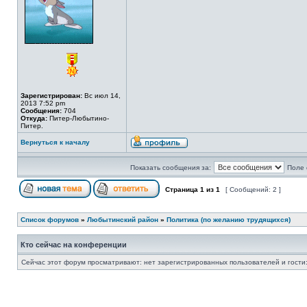
Зарегистрирован:
Вс июл 14,
2013 7:52 pm
Сообщения:
704
Откуда:
Питер-Любытино-
Питер.
Вернуться к началу
Показать сообщения за:
Поле 
Страница
1
из
1
[ Сообщений: 2 ]
Список форумов
»
Любытинский район
»
Политика (по желанию трудящихся)
Кто сейчас на конференции
Сейчас этот форум просматривают: нет зарегистрированных пользователей и гости: