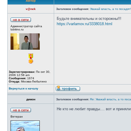
Автор
v@nek
Заголовок сообщения:
Уважай власть, а то посадят!
Будьте внимательны и осторожны!!!
https://varlamov.ru/3338018.html
Администратор сайта
lubitino.ru
Зарегистрирован:
Пн окт 30,
2006 12:58 am
Сообщения:
1674
Откуда:
Москва-Любытино
Вернуться к началу
димон
Заголовок сообщения:
Re: Уважай власть, а то поса
Не кто не любит правды.... вот и приняли
Ветеран