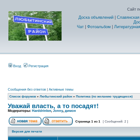
Сайт п
Доска объявлений
|
Славянская
Дос
Чат
|
Фотоальбом
|
Литературная
Вход
Регистрация
Сообщения без ответов
|
Активные темы
Список форумов
»
Любытинский район
»
Политика (по желанию трудящихся)
Уважай власть, а то посадят!
Модераторы:
Harddrinker
,
Jonny
,
димон
Страница
1
из
1
[ Сообщений: 2 ]
Версия для печати