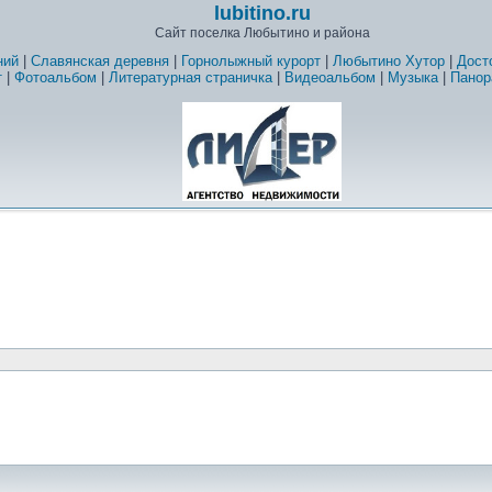
lubitino.ru
Сайт поселка Любытино и района
ний
|
Славянская деревня
|
Горнолыжный курорт
|
Любытино Хутор
|
Дост
т
|
Фотоальбом
|
Литературная страничка
|
Видеоальбом
|
Музыка
|
Панор