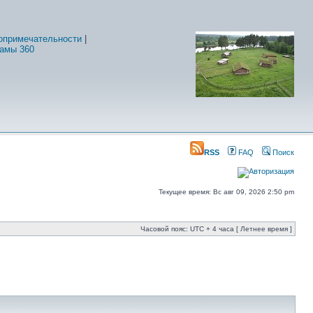
опримечательности
|
амы 360
RSS
FAQ
Поиск
Текущее время: Вс авг 09, 2026 2:50 pm
Часовой пояс: UTC + 4 часа [ Летнее время ]