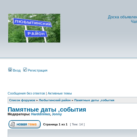
Доска объявле
Ча
Вход
Регистрация
Сообщения без ответов
|
Активные темы
Список форумов
»
Любытинский район
»
Памятные даты ,события
Памятные даты ,события
Модераторы:
Harddrinker
,
Jonny
Страница
1
из
1
[ Тем: 14 ]