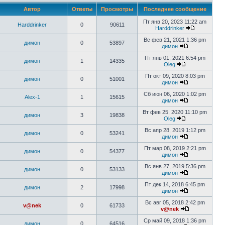
Автор
Ответы
Просмотры
Последнее сообщение
Пт янв 20, 2023 11:22 am
Harddrinker
0
90611
Harddrinker
Вс фев 21, 2021 1:36 pm
димон
0
53897
димон
Пт янв 01, 2021 6:54 pm
димон
1
14335
Oleg
Пт окт 09, 2020 8:03 pm
димон
0
51001
димон
Сб июн 06, 2020 1:02 pm
Alex-1
1
15615
димон
Вт фев 25, 2020 11:10 pm
димон
3
19838
Oleg
Вс апр 28, 2019 1:12 pm
димон
0
53241
димон
Пт мар 08, 2019 2:21 pm
димон
0
54377
димон
Вс янв 27, 2019 5:36 pm
димон
0
53133
димон
Пт дек 14, 2018 6:45 pm
димон
2
17998
димон
Вс авг 05, 2018 2:42 pm
v@nek
0
61733
v@nek
Ср май 09, 2018 1:36 pm
димон
0
64516