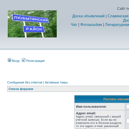
Сайт п
Доска объявлений
|
Славянская
Дос
Чат
|
Фотоальбом
|
Литературная
Вход
Регистрация
Сообщения без ответов
|
Активные темы
Список форумов
Послать письмо
Имя пользователя:
Адрес email:
Адрес email, связанный с вашей
учётной записью. Если вы не
изменили его в Личном разделе,
то это адрес e-mail, указанный