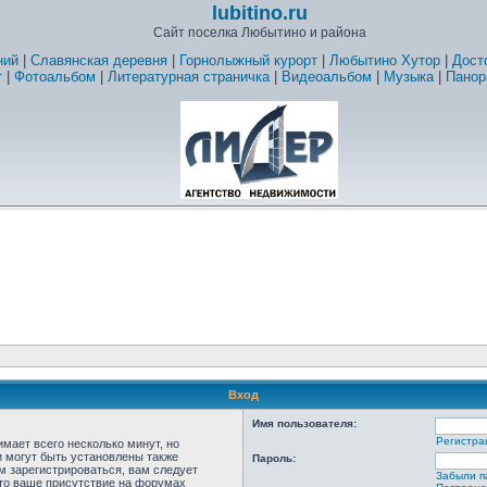
lubitino.ru
Сайт поселка Любытино и района
ний
|
Славянская деревня
|
Горнолыжный курорт
|
Любытино Хутор
|
Дост
т
|
Фотоальбом
|
Литературная страничка
|
Видеоальбом
|
Музыка
|
Панор
Вход
Имя пользователя:
Регистра
мает всего несколько минут, но
 могут быть установлены также
Пароль:
м зарегистрироваться, вам следует
Забыли п
что ваше присутствие на форумах