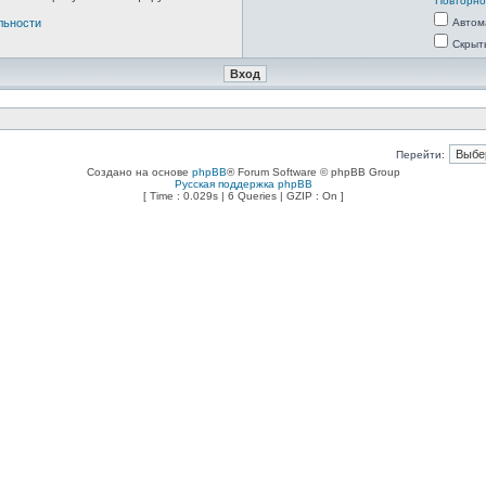
Повторно
льности
Автом
Скрыт
Перейти:
Создано на основе
phpBB
® Forum Software © phpBB Group
Русская поддержка phpBB
[ Time : 0.029s | 6 Queries | GZIP : On ]