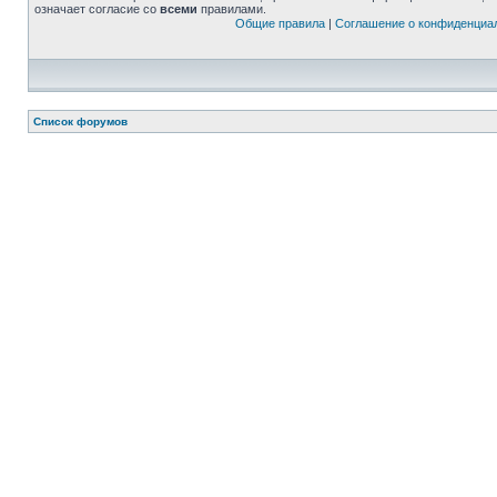
означает согласие со
всеми
правилами.
Общие правила
|
Соглашение о конфиденциа
Список форумов