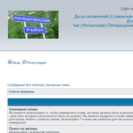
Сайт п
Доска объявлений
|
Славянская
Дос
Чат
|
Фотоальбом
|
Литературная
Вход
Регистрация
Сообщения без ответов
|
Активные темы
Список форумов
Ключевые слова:
Вы можете использовать
+
, чтобы определить слова, которые должны быть в результ
-
для слов, которых в результатах быть не должно. Вы можете разделить слова сим
для поиска любого слова из списка. Используйте
*
в качестве шаблона для частичног
совпадения.
Поиск по автору:
Используйте * в качестве шаблона.