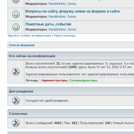
Модераторы:
Harddrinker
,
Jonny
Вопросы по сайту, форуму, новое на форуме и сайте
Модераторы:
Harddrinker
,
Jonny
Памятные даты ,события
Модераторы:
Harddrinker
,
Jonny
Удалить cookies конференции
|
Наша команда
Список форумов
Кто сейчас на конференции
Всего посетителей:
32
, из них зарегистрированных: 0, скрытых: 0 и г
Больше всего посетителей (
1090
) здесь было Чт окт 12, 2023 2:47 am
Зарегистрированные пользователи: нет зарегистрированных пользов
Легенда ::
Администраторы
,
Супермодераторы
Дни рождения
Сегодня нет дней рождения.
Статистика
Всего сообщений:
4493
| Тем:
922
| Пользователей:
106
| Новый польз