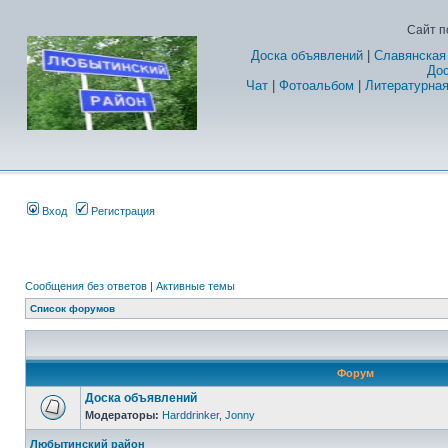
Сайт п
Доска объявлений
|
Славянская
Дос
Чат
|
Фотоальбом
|
Литературная
Вход
Регистрация
Сообщения без ответов
|
Активные темы
Список форумов
Форум
Доска объявлений
Модераторы:
Harddrinker
,
Jonny
Любытинский район