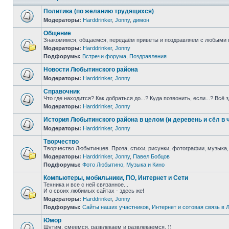
Политика (по желанию трудящихся)
Модераторы:
Harddrinker
,
Jonny
,
димон
Общение
Знакомимся, общаемся, передаём приветы и поздравляем с любыми 
Модераторы:
Harddrinker
,
Jonny
Подфорумы:
Встречи форума
,
Поздравления
Новости Любытинского района
Модераторы:
Harddrinker
,
Jonny
Справочник
Что где находится? Как добраться до...? Куда позвонить, если...? Всё 
Модераторы:
Harddrinker
,
Jonny
История Любытинского района в целом (и деревень и сёл в 
Модераторы:
Harddrinker
,
Jonny
Творчество
Творчество Любытинцев. Проза, стихи, рисунки, фотографии, музыка,
Модераторы:
Harddrinker
,
Jonny
,
Павел Бобцов
Подфорумы:
Фото Любытино
,
Музыка и Кино
Компьютеры, мобильники, ПО, Интернет и Сети
Техника и все с ней связанное...
И о своих любимых сайтах - здесь же!
Модераторы:
Harddrinker
,
Jonny
Подфорумы:
Сайты наших участников
,
Интернет и сотовая связь в
Юмор
Шутим, смеемся, развлекаем и развлекаемся. ))