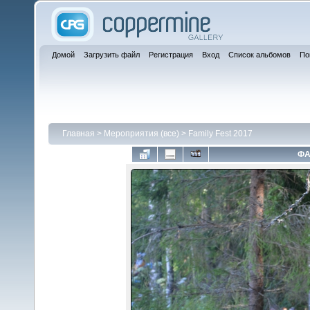
Домой
Загрузить файл
Регистрация
Вход
Список альбомов
По
Главная
>
Мероприятия (все)
>
Family Fest 2017
ФА